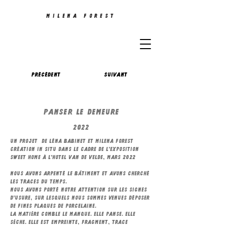
MILENA FOREST
Précédent
Suivant
Panser le demeure
2022
Un projet de Léna Babinet et Milena Forest
Création in situ dans le cadre de l’exposition
Sweet Home à l’Hotel Van de Velde, mars 2022
Nous avons arpenté le bâtiment et avons cherché
les traces du temps.
Nous avons porté notre attention sur les signes
d’usure, sur lesquels nous sommes venues déposer
de fines plaques de porcelaine.
La matière comble le manque. Elle panse. Elle
sèche. Elle est empreinte, fragment, trace