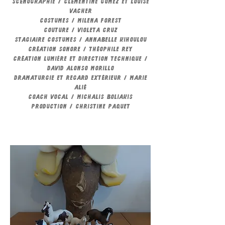
scénographie / Clémentine gomez et louise
vacher
costumes / milena forest
couture / violeta cruz
stagiaire costumes / annabelle kihoulou
Création sonore / Théophile Rey
Création lumière et direction technique /
David Alonso Morillo
Dramaturgie et regard extérieur / Marie
Alié
Coach vocal / Michalis Boliakis
production / christine paquet