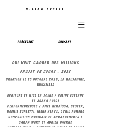
MILENA FOREST
Précédent
Suivant
QUI VEUT GARDER DES MILLIONS
projet en cours - 2026
création le 13 octobre 2026, la balsamine,
Bruxelles
Écriture et mise en scène / Céline Estenne
et Joana Polge
Performeureuses / Amel Benaïssa, Oyster,
Noémie Zurletti, Iréne nerys, Cyril romero
Composition musicale et arrangements /
Sarah Wéry et Adrien Guerne